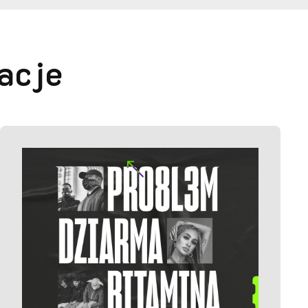
a
c
j
e