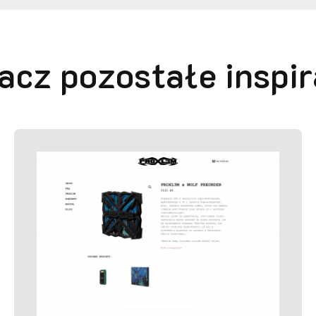
a
c
z
p
o
z
o
s
t
a
ł
e
i
n
s
p
i
r