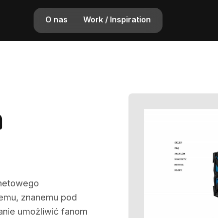
O nas
Work / Inspiration
a
rnetowego
emu, znanemu pod
nie umożliwić fanom